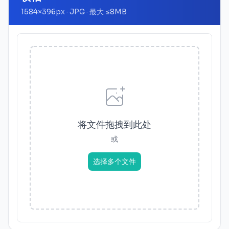
1584
×
396
px · JPG ·
最大
≤
8MB
将文件拖拽到此处
或
选择多个文件