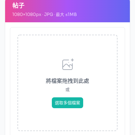
帖子
1080
×
1080
px · JPG ·
最大
≤
1MB
將檔案拖拽到此處
或
選取多個檔案