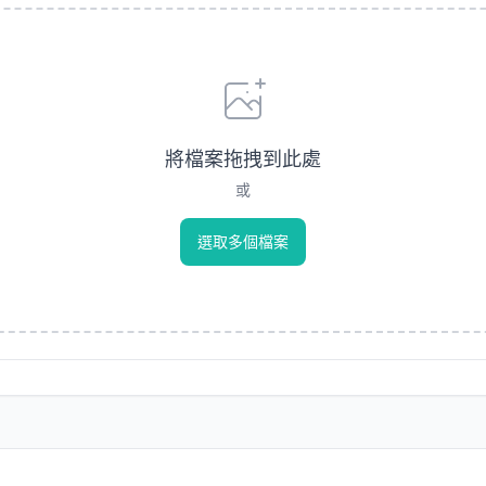
將檔案拖拽到此處
或
選取多個檔案