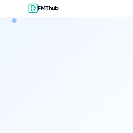
FMThub